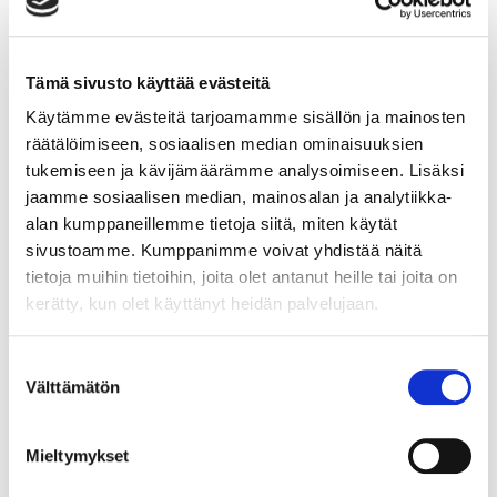
Centerin tilat helpottavat myös palvelujen
saatavuutta.
Wellness Centerin laadukkaasta, ammattitaitoisesta
Tämä sivusto käyttää evästeitä
ja pedagogisesti opiskelijoiden yrittäjyyttä
Käytämme evästeitä tarjoamamme sisällön ja mainosten
kehittävästä toiminnasta saatiin vertaispalautetta
räätälöimiseen, sosiaalisen median ominaisuuksien
vastaavien toimijoiden valtakunnalliselta verkostolta,
tukemiseen ja kävijämäärämme analysoimiseen. Lisäksi
kun he vierailivat Savoniassa viime vuonna. Muualla
jaamme sosiaalisen median, mainosalan ja analytiikka-
Suomessa ei ole pystytty takaamaan harjoittelujen
alan kumppaneillemme tietoja siitä, miten käytät
ammattimaista tasoa. Wellness Centerin palvelut
sivustoamme. Kumppanimme voivat yhdistää näitä
olivat myös parhaiten tuotteistettu ja markkinoitu
yksilöille, yrityksille ja työyhteisöille.
tietoja muihin tietoihin, joita olet antanut heille tai joita on
kerätty, kun olet käyttänyt heidän palvelujaan.
Wellness Centerin toiminta ja palvelut ovat saaneet
erittäin positiivista palautetta sosiaali- ja terveysalan
Suostumuksen
opettajilta, opiskelijoilta, harjoittelijoilta, asiakkailta ja
Välttämätön
valinta
yhteistyökumppaneilta. Wellness Center on
kehittynyt ja laajentunut asiakastyötä
Mieltymykset
yhteistyökumppanien, yritys- ja urheilujoukkueiden
kanssa.