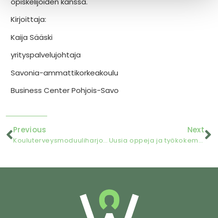
opiskelijoiden kanssa.
Kirjoittaja:
Kaija Sääski
yrityspalvelujohtaja
Savonia-ammattikorkeakoulu
Business Center Pohjois-Savo
Previous
Next
Kouluterveysmoduuliharjoittelu -pilotointi kevät 2025
Uusia oppeja ja työkokemusta Wellness Centeriltä