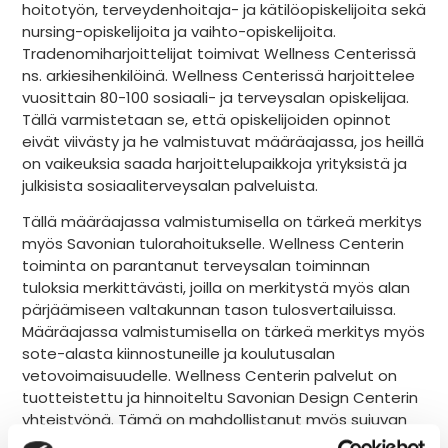
hoitotyön, terveydenhoitaja- ja kätilöopiskelijoita sekä
nursing-opiskelijoita ja vaihto-opiskelijoita.
Tradenomiharjoittelijat toimivat Wellness Centerissä
ns. arkiesihenkilöinä. Wellness Centerissä harjoittelee
vuosittain 80-100 sosiaali- ja terveysalan opiskelijaa.
Tällä varmistetaan se, että opiskelijoiden opinnot
eivät viivästy ja he valmistuvat määräajassa, jos heillä
on vaikeuksia saada harjoittelupaikkoja yrityksistä ja
julkisista sosiaaliterveysalan palveluista.
Tällä määräajassa valmistumisella on tärkeä merkitys
myös Savonian tulorahoitukselle. Wellness Centerin
toiminta on parantanut terveysalan toiminnan
tuloksia merkittävästi, joilla on merkitystä myös alan
pärjäämiseen valtakunnan tason tulosvertailuissa.
Määräajassa valmistumisella on tärkeä merkitys myös
sote-alasta kiinnostuneille ja koulutusalan
vetovoimaisuudelle. Wellness Centerin palvelut on
tuotteistettu ja hinnoiteltu Savonian Design Centerin
yhteistyönä. Tämä on mahdollistanut myös sujuvan
asiakkaan palvelupolun ja näkyvyyden. Uudet Wellness