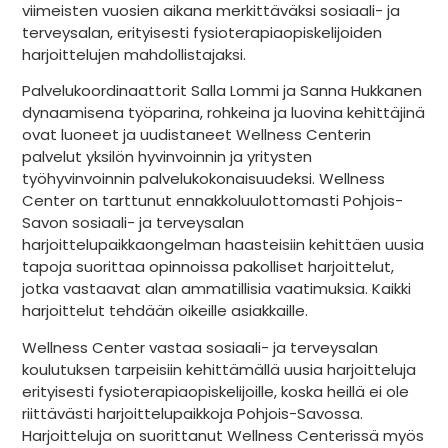
viimeisten vuosien aikana merkittäväksi sosiaali- ja
terveysalan, erityisesti fysioterapiaopiskelijoiden
harjoittelujen mahdollistajaksi.
Palvelukoordinaattorit Salla Lommi ja Sanna Hukkanen
dynaamisena työparina, rohkeina ja luovina kehittäjinä
ovat luoneet ja uudistaneet Wellness Centerin
palvelut yksilön hyvinvoinnin ja yritysten
työhyvinvoinnin palvelukokonaisuudeksi. Wellness
Center on tarttunut ennakkoluulottomasti Pohjois-
Savon sosiaali- ja terveysalan
harjoittelupaikkaongelman haasteisiin kehittäen uusia
tapoja suorittaa opinnoissa pakolliset harjoittelut,
jotka vastaavat alan ammatillisia vaatimuksia. Kaikki
harjoittelut tehdään oikeille asiakkaille.
Wellness Center vastaa sosiaali- ja terveysalan
koulutuksen tarpeisiin kehittämällä uusia harjoitteluja
erityisesti fysioterapiaopiskelijoille, koska heillä ei ole
riittävästi harjoittelupaikkoja Pohjois-Savossa.
Harjoitteluja on suorittanut Wellness Centerissä myös