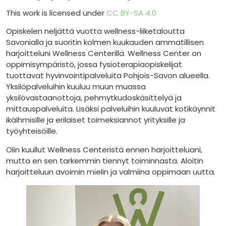
This work is licensed under
CC BY-SA 4.0
Opiskelen neljättä vuotta wellness-liiketaloutta
Savonialla ja suoritin kolmen kuukauden ammatillisen
harjoitteluni Wellness Centerillä. Wellness Center on
oppimisympäristö, jossa fysioterapiaopiskelijat
tuottavat hyvinvointipalveluita Pohjois-Savon alueella.
Yksilöpalveluihin kuuluu muun muassa
yksilövastaanottoja, pehmytkudoskäsittelyä ja
mittauspalveluita. Lisäksi palveluihin kuuluvat kotikäynnit
ikäihmisille ja erilaiset toimeksiannot yrityksille ja
työyhteisöille.
Olin kuullut Wellness Centeristä ennen harjoitteluani,
mutta en sen tarkemmin tiennyt toiminnasta. Aloitin
harjoitteluun avoimin mielin ja valmiina oppimaan uutta.