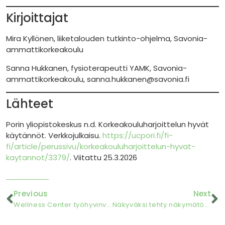
Kirjoittajat
Mira Kyllönen, liiketalouden tutkinto-ohjelma, Savonia-
ammattikorkeakoulu
Sanna Hukkanen, fysioterapeutti YAMK, Savonia-
ammattikorkeakoulu, sanna.hukkanen@savonia.fi
Lähteet
Porin yliopistokeskus n.d. Korkeakouluharjoittelun hyvät
käytännöt. Verkkojulkaisu.
https://ucpori.fi/fi-
fi/article/perussivu/korkeakouluharjoittelun-hyvat-
kaytannot/3379/
. Viitattu 25.3.2026
Previous
Next
Wellness Center työhyvinvoinnin kehittäjänä
Näkyväksi tehty näkymätön työ: AMK-oppimisympäristöt opiskelijoiden valmistumisen mahdollistajana