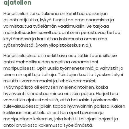
ajatellen
Harjoittelun tarkoituksena on kehittää opiskelijan
asiantuntijuutta, kykyä tunnistaa oma osaamista ja
valmistautua työelämän vaatimuksiin. Se tarjoaa
mahdollisuuden soveltaa opintoihin perustuvaa tietoa
käytännössä ja kartuttaa kokemusta oman alan
työtehtävistä. (Porin yliopistokeskus n.d.).
Harjoittelujakso oli merkittävä osa tutkintoani, sillä se
antoi mahdollisuuden soveltaa osaamistani
monipuolisesti. Opin uusia työmenetelmiä ja vahvistin jo
aiemmin opittuja taitoja. Toistojen kautta työskentelyni
muuttui varmemmaksi ja tehokkaammaksi.
Työympäristö oli erityisen mielenkiintoinen, koska
hyvinvointi kiinnostaa minua erittäin paljon. Harjoittelu
vahvistikin ajatustani siitä, että haluaisin työskennellä
tulevaisuudessa jollain tapaa hyvinvoinnin parissa. Kaiken
kaikkiaan harjoittelu oli erittäin opettavainen ja
monipuolinen kokemus, joka kehitti taitojani laajasti ja
antoi arvokasta kokemusta työelämästä.