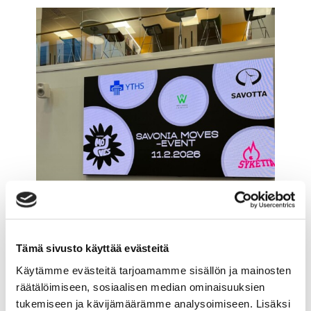
Tämä sivusto käyttää evästeitä
Käytämme evästeitä tarjoamamme sisällön ja mainosten
Kuva 2. Savonia Moves –tapahtuma
räätälöimiseen, sosiaalisen median ominaisuuksien
Kampussydämessä keväällä 2026.
tukemiseen ja kävijämäärämme analysoimiseen. Lisäksi