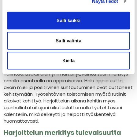
Näytä tiedot
osasin kertoa huomattavasti enemmän toiminnasta ja
uusien opiskelijoiden tukeminen tuntui paljon
luontevammalta. Omaa osaamistani voisin
Salli kaikki
tulevaisuudessa kehittää kohtaamalla uudet tilanteet
vielä rohkeammin ja kysymällä myös muilta enemmän
palautetta, jota voisin hyödyntää itseni kehittämisessä.
Salli valinta
Suurin oppini harjoittelussa oli se, että oppiminen ei ole
pelkästään yksittäisten taitojen kehittämistä. Se on
myös kykyä sopeutua uusiin tilanteisiin, yhteistyötä
Kiellä
erilaisten ihmisten kanssa ja erilaisten kokonaisuuksien
hallintaa. Lisäksi olen ymmärtänyt, kuinka suuri merkitys
omalla asenteella on oppimisessa. Halu oppia uutta,
avoin mieli ja positiivinen suhtautuminen ovat auttaneet
kehittymään. Työtehtävien toistamisen myötä rutiinit
alkoivat kehittyä. Harjoittelun aikana kehitin myös
ajanhallintataitojani aikatauluttamalla työtehtäväni
kalenteriin, mikä selkeytti ja helpotti työskentelyä
huomattavasti.
Harjoittelun merkitys tulevaisuutta