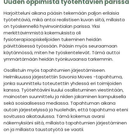
Uuden oppimista työtehtävien parissa
Harjoitteluni aikana pääsin tekemään paljon erilaisia
työtehtäviä, mikä antoi realistisen kuvan siitä, millaista
on työskennellä hyvinvointialan parissa. Yksi
merkittävimmistä kokemuksista oli
fysioterapiaopiskelijoiden tukeminen heidän
päivittäisessä työssään. Pääsin myös seuraamaan
käytännössä, miten he työskentelevät. Tämä auttoi
ymmärtämään heidän työnkuvaansa tarkemmin.
Osallistuin myös tapahtumien järjestämiseen.
Helmikuussa järjestettiin Savonia Moves -tapahtuma,
jonka suunnittelu toteutettiin yhdessä eri toimijoiden
kanssa. Työtehtäviini kuului osallistuminen viestintään,
mainosten suunnittelu ja niiden jakaminen kampuksella
sekä sosiaalisessa mediassa. Tapahtuman aikana
autoin järjestelyissä ja huolehdin, että tapahtuma eteni
sovitussa aikataulussa. Tämä kokemus avarsi
näkemyksiäni siitä, millaista tapahtumien järjestäminen
on ja millaista taustatyötä se vaatii.