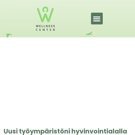
Uusia oppeja ja työkokemusta
Wellness Centeriltä
30.6.2026
Uusi työympäristöni hyvinvointialalla