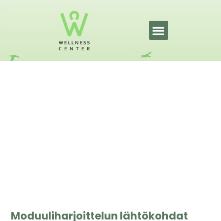
Kouluterveysmoduuliharjoittelu
-pilotointi kevät 2025
1.7.2025
Moduuliharjoittelun lähtökohdat