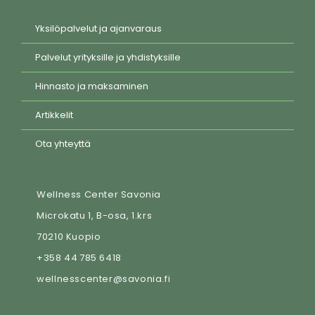
Yksilöpalvelut ja ajanvaraus
Palvelut yrityksille ja yhdistyksille
Hinnasto ja maksaminen
Artikkelit
Ota yhteyttä
Wellness Center Savonia
Microkatu 1, B-osa, 1.krs
70210 Kuopio
+358 44 785 6418
wellnesscenter@savonia.fi