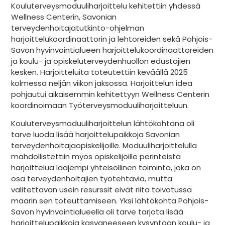
Kouluterveysmoduuliharjoittelu kehitettiin yhdessä
Wellness Centerin, Savonian
terveydenhoitajatutkinto-ohjelman
harjoittelukoordinaattorin ja lehtoreiden sekä Pohjois-
Savon hyvinvointialueen harjoittelukoordinaattoreiden
ja koulu- ja opiskeluterveydenhuollon edustajien
kesken. Harjoitteluita toteutettiin keväällä 2025
kolmessa neljän viikon jaksossa. Harjoittelun idea
pohjautui aikaisemmin kehitettyyn Wellness Centerin
koordinoimaan Työterveysmoduuliharjoitteluun.
Kouluterveysmoduuliharjoittelun lähtökohtana oli
tarve luoda lisää harjoittelupaikkoja Savonian
terveydenhoitajaopiskelijoille. Moduuliharjoittelulla
mahdollistettiin myös opiskelijoille perinteistä
harjoittelua laajempi yhteisöllinen toiminta, joka on
osa terveydenhoitajien työtehtäviä, mutta
valitettavan usein resurssit eivät riitä toivotussa
määrin sen toteuttamiseen. Yksi lähtökohta Pohjois-
Savon hyvinvointialueella oli tarve tarjota lisää
harjoittelupaikkoja kasvaneeseen kysyntään koulu- ja