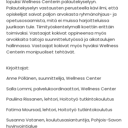
lopuksi Wellness Centerin palautekyselyyn.
Palautekyselyn vastausten perusteella kävi ilmi, että
opiskelijat saivat paljon arvokasta ryhmänohjaus- ja
opetusosaamista, mitä ei muissa harjoitteluissa
juurikaan tule. Tiimityöskentelymalli koettiin erittäin
toimivaksi. Vastaajat kokivat oppineensa myös
arvokkaita taitoja suunnittelutyössä ja aikataulujen
hallinnassa. Vastaajat kokivat myös hyväksi Wellness
Centerin monipuoliset tehtävät.
Kirjoittajat:
Anne Pöllänen, suunnittelija, Wellness Center
Salla Lommi, palvelukoordinaattori, Wellness Center
Pauliina Rissanen, lehtori, Hoitotyö tutkintokoulutus
Fatima Moursad, lehtori, Hoitotyö tutkintokoulutus
Susanna Vatanen, koulutusasiantuntija, Pohjois-Savon
hyvinvointialue