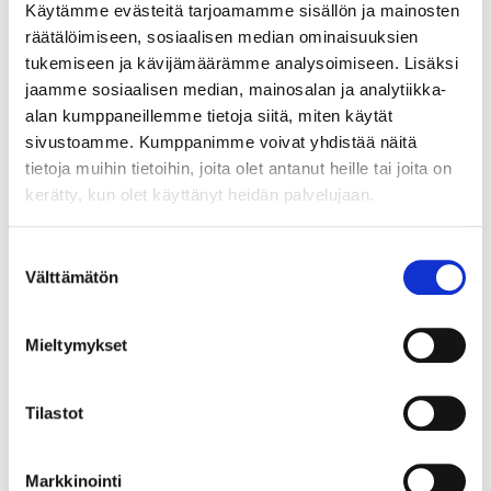
Käytämme evästeitä tarjoamamme sisällön ja mainosten
pilotoinnissa oli omat huolenaiheensa. Eniten huolta
räätälöimiseen, sosiaalisen median ominaisuuksien
aiheutti se, että työyksiköihin tulisi yhden opiskelijan
tukemiseen ja kävijämäärämme analysoimiseen. Lisäksi
sijasta kaksi opiskelijaa yhdelle ohjaajalle. Huolta
jaamme sosiaalisen median, mainosalan ja analytiikka-
aiheutti se, miten kummallekin opiskelijalle riittää
alan kumppaneillemme tietoja siitä, miten käytät
töitä, miten ohjaaja pystyy ohjaamaan kumpaakin
sivustoamme. Kumppanimme voivat yhdistää näitä
tarpeeksi hyvin, miten kahdessa viikossa ehditään
käydä oleelliset asia läpi ja miten rajalliset tilat
tietoja muihin tietoihin, joita olet antanut heille tai joita on
toimivat, kun ihmisiä onkin enemmän
kerätty, kun olet käyttänyt heidän palvelujaan.
terveydenhoitajan huoneessa.
Suostumuksen
Jokaisen harjoittelujakson päätteeksi pidimme
Välttämätön
loppupalaverin, jossa olivat mukana Wellness Centerin
valinta
edustus, ohjaava opettaja, työelämäohjaajat,
hyvinvointialueen harjoittelukoordinaattori, sekä
Mieltymykset
koulu- tai opiskeluterveydenhuollon esihenkilöitä.
Loppupalavereissa kävimme läpi palautteen kaikilta
toimijoilta sekä harjoittelun kulun
Tilastot
harjoittelutavoitteisiin peilaten. Loppupalavereissa
saadun palautteen perusteella moduulimalli koettiin
hyväksi kaikista ennakkoon ilmenneistä huolista
Markkinointi