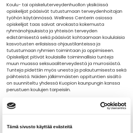
Koulu- tai opiskeluterveydenhuollon yksiköissä
opiskelijat pääsivät tutustumaan terveydenhoitajan
työhön käytännössä. Wellness Centerin osiossa
opiskelijat taas saivat arvokasta kokemusta
ryhmänohjauksista ja yhteisön terveyden
edistämisestä sekä pääsivät kohtaamaan koululaisia
kasvotusten erilaisissa ohjaustilanteissa ja
tutustumaan ryhmien toimintaan ja oppimiseen.
Opiskelijat pitivät koulaisille toiminnallisia tunteja
muun muassa seksuaaliterveydestä ja murrosiästä.
Tunteja pidettiin myös unesta ja palautumisesta sekä
päihteistä. Näiden jälkimmäisten oppituntien sisältö
on suunniteltu yhdessä Kuopion kaunpungin kanssa
perustuen koulujen tarpeisiin.
Palaute ja kokemukset
moduuliharjoittelusta
Uusien toimintamallien tuominen uuteen ympäristöön
aiheuttaa väistämättä epäilyksiä siitä, miten asiat
Tämä sivusto käyttää evästeitä
tulevat sujumaan. Myös moduuliharjoittelun