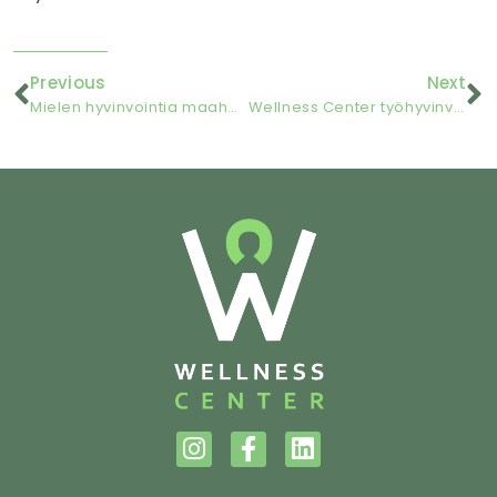
Previous
Next
Mielen hyvinvointia maahanmuuttajille Savonia Wellness Centeriltä
Wellness Center työhyvinvoinnin kehittäjänä