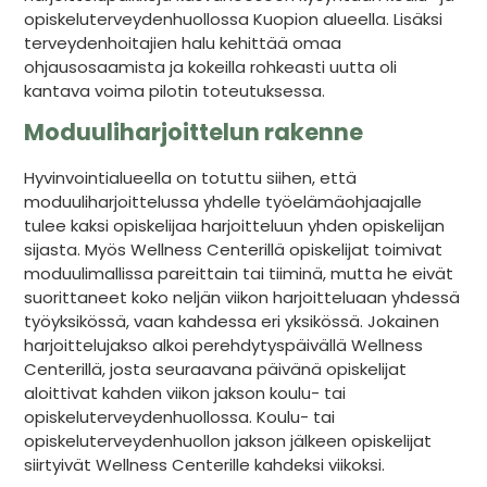
opiskeluterveydenhuollossa Kuopion alueella. Lisäksi
terveydenhoitajien halu kehittää omaa
ohjausosaamista ja kokeilla rohkeasti uutta oli
kantava voima pilotin toteutuksessa.
Moduuliharjoittelun rakenne
Hyvinvointialueella on totuttu siihen, että
moduuliharjoittelussa yhdelle työelämäohjaajalle
tulee kaksi opiskelijaa harjoitteluun yhden opiskelijan
sijasta. Myös Wellness Centerillä opiskelijat toimivat
moduulimallissa pareittain tai tiiminä, mutta he eivät
suorittaneet koko neljän viikon harjoitteluaan yhdessä
työyksikössä, vaan kahdessa eri yksikössä. Jokainen
harjoittelujakso alkoi perehdytyspäivällä Wellness
Centerillä, josta seuraavana päivänä opiskelijat
aloittivat kahden viikon jakson koulu- tai
opiskeluterveydenhuollossa. Koulu- tai
opiskeluterveydenhuollon jakson jälkeen opiskelijat
siirtyivät Wellness Centerille kahdeksi viikoksi.