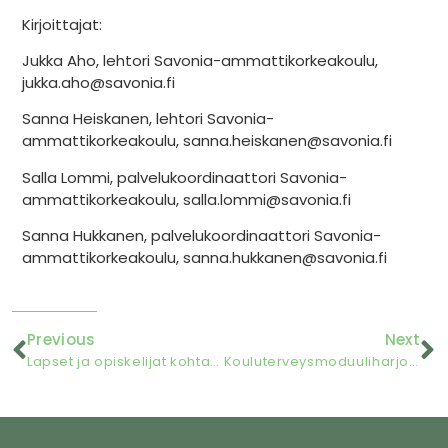
Kirjoittajat:
Jukka Aho, lehtori Savonia-ammattikorkeakoulu,
jukka.aho@savonia.fi
Sanna Heiskanen, lehtori Savonia-
ammattikorkeakoulu, sanna.heiskanen@savonia.fi
Salla Lommi, palvelukoordinaattori Savonia-
ammattikorkeakoulu, salla.lommi@savonia.fi
Sanna Hukkanen, palvelukoordinaattori Savonia-
ammattikorkeakoulu, sanna.hukkanen@savonia.fi
Previous
Next
Lapset ja opiskelijat kohtaavat Nallesairaalassa
Kouluterveysmoduuliharjoittelu -pilotointi kevät 2025