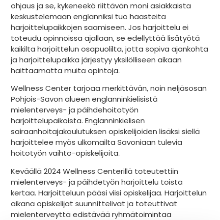
ohjaus ja se, kykeneekö riittävän moni asiakkaista
keskustelemaan englanniksi tuo haasteita
harjoittelupaikkojen saamiseen. Jos harjoittelu ei
toteudu opinnoissa ajallaan, se edellyttää lisätyötä
kaikilta harjoittelun osapuolilta, jotta sopiva ajankohta
ja harjoittelupaikka järjestyy yksilölliseen aikaan
haittaamatta muita opintoja.
Wellness Center tarjoaa merkittävän, noin neljäsosan
Pohjois-Savon alueen englanninkielisistä
mielenterveys- ja päihdehoitotyön
harjoittelupaikoista. Englanninkielisen
sairaanhoitajakoulutuksen opiskelijoiden lisäksi siellä
harjoittelee myös ulkomailta Savoniaan tulevia
hoitotyön vaihto-opiskelijoita.
Keväällä 2024 Wellness Centerillä toteutettiin
mielenterveys- ja päihdetyön harjoittelu toista
kertaa. Harjoitteluun pääsi viisi opiskelijaa. Harjoittelun
aikana opiskelijat suunnittelivat ja toteuttivat
mielenterveyttä edistävää ryhmätoimintaa