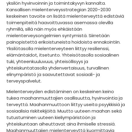
yksilön hyvinvoinnin ja toimintakyvyn kannalta.
Kansallisen mielenterveysstrategian 2020–2030
keskeinen tavoite on lisätä mielenterveyttä edistäviä
toimenpiteitä haavoittuvassa asemassa olevilla
ryhmillä, sillä näin myös ehkäistään
mielenterveysongelmien syntymistä. Siirretään
painopistettä erikoistuneista hoidoista ennakointiin.
Yksilötasolla mielenterveyteen liittyy resilienssi,
elämäntaidot, itsetunto. Yhteisötasolla sosiaalinen
tuki, yhteenkuuluvuus, yhteisöllisyys ja
yhteiskuntatasolla yhdenvertaisuus, turvallinen
elinympäristö ja saavutettavat sosiaali- ja
terveyspalvelut.
Mielenterveyden edistäminen on keskeinen keino
tukea maahanmuuttajien osallisuutta, hyvinvointia ja
terveyttä. Maahanmuuttoon liittyy useita psyykkisiä ja
sosiaalisia riskitekijöitä. Muutto uuteen maahan sekä
tutustuminen uuteen kieliympäristöön ja
yhteiskuntaan aiheuttavat aina ihmiselle stressiä.
Maahanmuuttajien mielenterveyttä kuormittavia