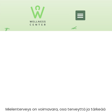
Mielen hyvinvointia
maahanmuuttajille Savonia
Wellness Centeriltä
28.8.2024
Mielenterveys on voimavara, osa terveyttä ja tärkeää