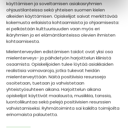
käyttämisen ja soveltamisen asiakasryhmien
ohjaustilanteissa sekä yhteisen suomen kielen
alkeiden käyttämisen. Opiskelijat saivat merkittävää
kokemusta erilaisista kohtaamisista ja ohjaamisesta:
ei pelkästään kulttuurisuuden vaan myös eri
ikäryhmien ja eri elämäntilanteissa olevien ihmisten
kohtaamisesta.
Mielenterveyden edistämisen taidot ovat yksi osa
mielenterveys- ja päihdetyön harjoittelun kliinistä
osaamista. Opiskelijoiden tulee löytää asiakkaiden
realistisia voimavaroja, jotka tukevat heidän
mielenterveyttään. Näitä positiivisia resursseja
osoitetaan, tuetaan ja vahvistetaan
yhteistyösuhteen aikana. Harjoittelun aikana
opiskelijat käyttivät maalausta, musiikkia, tanssia,
luontoliikuntaa sekä pelejä positiivisien resurssien
vahvistamiseksi. Ryhmätoiminta sai kaikilta toimijoilta
erinomaista palautetta.