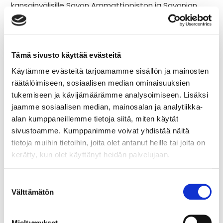
kansainvälisille Savon Ammattiopiston ja Savonian
opiskelijaryhmille. Osana harjoittelua opiskelijat saivat
työnohjausta Savonian puolesta.
Tämä sivusto käyttää evästeitä
Käytämme evästeitä tarjoamamme sisällön ja mainosten
räätälöimiseen, sosiaalisen median ominaisuuksien
tukemiseen ja kävijämäärämme analysoimiseen. Lisäksi
jaamme sosiaalisen median, mainosalan ja analytiikka-
alan kumppaneillemme tietoja siitä, miten käytät
sivustoamme. Kumppanimme voivat yhdistää näitä
tietoja muihin tietoihin, joita olet antanut heille tai joita on
kerätty, kun olet käyttänyt heidän palvelujaan.
Suostumuksen
Välttämätön
valinta
Mielenterveys- ja päihdehoitotyön harjoittelun
osaamistavoitteissa korostuu moniammatillisen
Mieltymykset