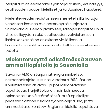
tekijöitä ovat esimerkiksi syrjintä ja rasismi, yksinäisyys,
osallisuuden puute, kielelliset ja kulttuuriset haasteet.
Mielenterveyden edistämisen menetelmillä hoitaja
vahvistaa ihmisen mielenterveyttä suojaavia
voimavaroja. Tiedon jakamisen, taitojen harjoittelun ja
yhteisöllisyyden sekä osallisuuden vahvistamisen
lisäksi keskeistä on asiakkaan yksilöllinen ja
kunnioittava kohtaaminen sekä kulttuurisensitiivinen
työote.
Mielenterveyttä edistämässä Savon
ammattiopistolla ja Savonialla
Savonia-AMK on tarjonnut englanninkielistä
sairaanhoitajakoulutusta vuodesta 2018 lähtien.
Koulutuksessa asiakas- ja potilaskontaktissa
tapahtuvaa harjoittelua on noin kolmasosa
opinnoista. On välttämätöntä, että opiskelijat
pääsevät aitoon asiakastyöhön ohjattuna, jotta
ammattitaito kehittyy. Englannin kielellä tapahtuva