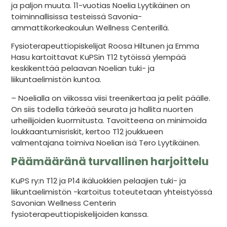
ja paljon muuta. 11-vuotias Noelia Lyytikäinen on
toiminnallisissa testeissä Savonia-
ammattikorkeakoulun Wellness Centerillä.
Fysioterapeuttiopiskelijat Roosa Hiltunen ja Emma
Hasu kartoittavat KuPSin T12 tytöissä ylempää
keskikenttää pelaavan Noelian tuki- ja
liikuntaelimistön kuntoa.
– Noelialla on viikossa viisi treenikertaa ja pelit päälle.
On siis todella tärkeää seurata ja hallita nuorten
urheilijoiden kuormitusta. Tavoitteena on minimoida
loukkaantumisriskit, kertoo T12 joukkueen
valmentajana toimiva Noelian isä Tero Lyytikäinen.
Päämääränä turvallinen harjoittelu
KuPS ry:n T12 ja P14 ikäluokkien pelaajien tuki- ja
liikuntaelimistön -kartoitus toteutetaan yhteistyössä
Savonian Wellness Centerin
fysioterapeuttiopiskelijoiden kanssa.