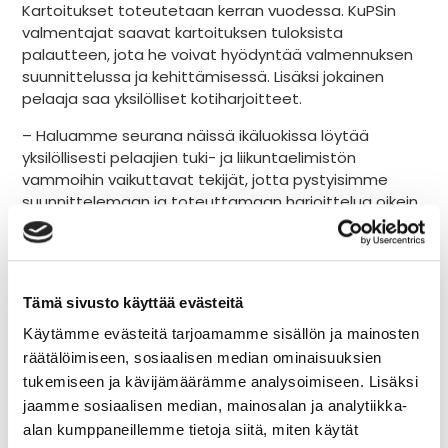
Kartoitukset toteutetaan kerran vuodessa. KuPSin
valmentajat saavat kartoituksen tuloksista
palautteen, jota he voivat hyödyntää valmennuksen
suunnittelussa ja kehittämisessä. Lisäksi jokainen
pelaaja saa yksilölliset kotiharjoitteet.
– Haluamme seurana näissä ikäluokissa löytää
yksilöllisesti pelaajien tuki- ja liikuntaelimistön
vammoihin vaikuttavat tekijät, jotta pystyisimme
suunnittelemaan ja toteuttamaan harjoittelua oikein.
Jokainen vamma, minkä pystymme välttämään
kartoituksen kautta, on voitto pelaajalle ja perheelle,
toteaa KuPS ry:n toiminnanjohtaja Jari Koistinen.
– Junioriurheilijat ovat todella herkässä vaiheessa
Tämä sivusto käyttää evästeitä
kehityksen ja muun muassa pituuskasvun suhteen.
Käytämme evästeitä tarjoamamme sisällön ja mainosten
Kartoitukset antavat meille erittäin hyvää
räätälöimiseen, sosiaalisen median ominaisuuksien
pitkäkestoista dataa eri ikävaiheiden kehityksestä,
tukemiseen ja kävijämäärämme analysoimiseen. Lisäksi
Tero Lyytikäinen kertoo.
jaamme sosiaalisen median, mainosalan ja analytiikka-
alan kumppaneillemme tietoja siitä, miten käytät