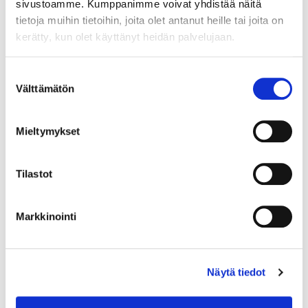
sivustoamme. Kumppanimme voivat yhdistää näitä
tietoja muihin tietoihin, joita olet antanut heille tai joita on
kerätty, kun olet käyttänyt heidän palvelujaan.
Suostumuksen
Välttämätön
valinta
Mieltymykset
Fysioterapiaopiskelijat Roosa Hiltunen ja Emma
Tilastot
Hasu kartoittamassa Noelia Lyytikäisen tuki- ja
liikuntaelimistön kuntoa. Mukana myös Noelian isä
Tero Lyytikäinen.
Markkinointi
Wellness Center hyvinvoinnin tukena
Wellness Center on Savonia-ammattikorkeakoulun
Näytä tiedot
sosiaali- ja terveysalan opiskelijoiden
oppimisympäristö, jossa opiskelijat pääsevät