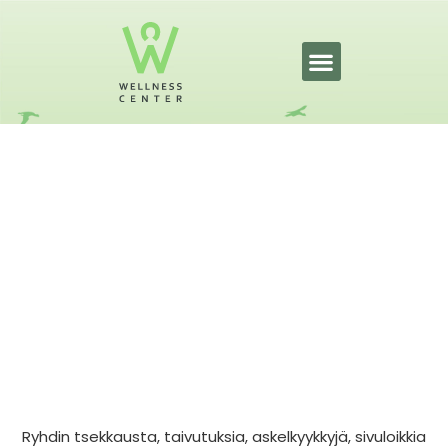
Savonia ja KuPS ry: Mittaamalla
menestystä nuorille urheilijoille
10.2.2023
Ryhdin tsekkausta, taivutuksia, askelkyykkyjä, sivuloikkia