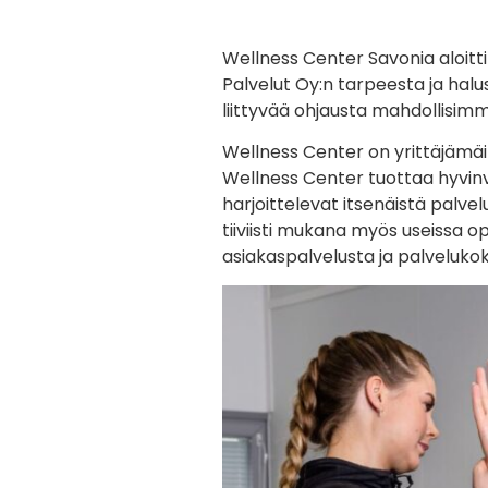
Wellness Center Savonia aloitti
Palvelut Oy:n tarpeesta ja halu
liittyvää ohjausta mahdollisimm
Wellness Center on yrittäjämäin
Wellness Center tuottaa hyvinvo
harjoittelevat itsenäistä palve
tiiviisti mukana myös useissa op
asiakaspalvelusta ja palvelukok