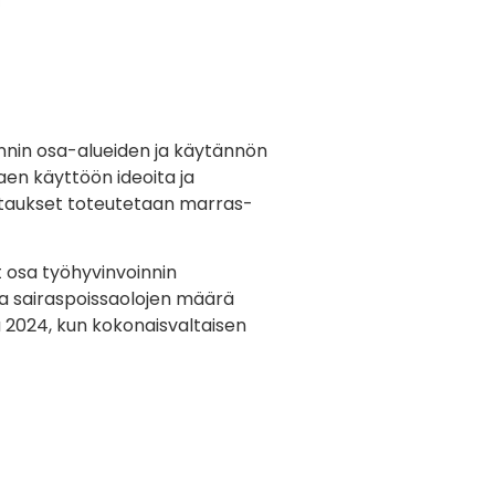
nnin osa-alueiden ja käytännön
aen käyttöön ideoita ja
ittaukset toteutetaan marras-
t osa työhyvinvoinnin
ja sairaspoissaolojen määrä
a 2024, kun kokonaisvaltaisen