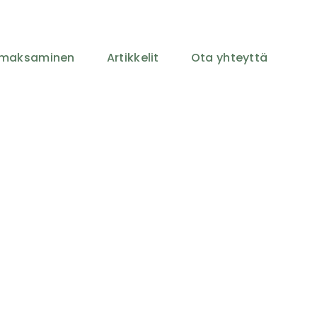
a maksaminen
Artikkelit
Ota yhteyttä
voinnin