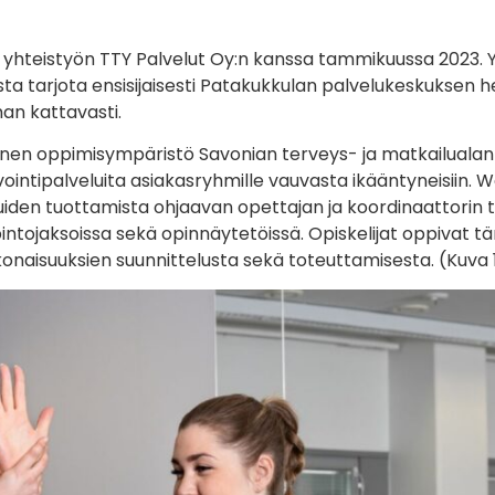
 yhteistyön TTY Palvelut Oy:n kanssa tammikuussa 2023. Yht
sta tarjota ensisijaisesti Patakukkulan palvelukeskuksen he
an kattavasti.
en oppimisympäristö Savonian terveys- ja matkailualan sek
intipalveluita asiakasryhmille vauvasta ikääntyneisiin. We
luiden tuottamista ohjaavan opettajan ja koordinaattorin 
intojaksoissa sekä opinnäytetöissä. Opiskelijat oppivat tär
onaisuuksien suunnittelusta sekä toteuttamisesta. (Kuva 1