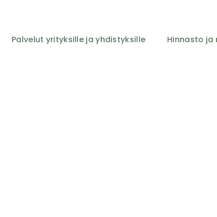
Palvelut yrityksille ja yhdistyksille
Hinnasto j
isvaltaista hyvin
valmennusta
28.6.2023