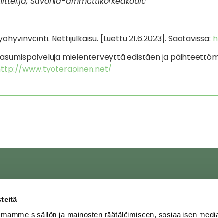
ittelija, Savonia-ammattikorkeakoulu
yöhyvinvointi. Nettijulkaisu. [Luettu 21.6.2023]. Saatavissa:
h
 asumispalveluja mielenterveyttä edistäen ja päihteettömiä 
http://www.tyoterapinen.net/
teitä
elut ja ajanvaraus
Wellness Center Savonia
mamme sisällön ja mainosten räätälöimiseen, sosiaalisen medi