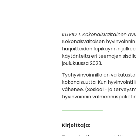
KUVIO 1. Kokonaisvaltainen hy
Kokonaisvaltaisen hyvinvoinni
harjoitteiden läpikäynnin jälke
käytänteitä eri teemojen sisäl
joulukuussa 2023.
Työhyvinvoinnilla on vaikutusta
kokonaisuutta. Kun hyvinvointi 
vähenee. (Sosiaali- ja terveysm
hyvinvoinnin valmennuspaketin 
Kirjoittaja: