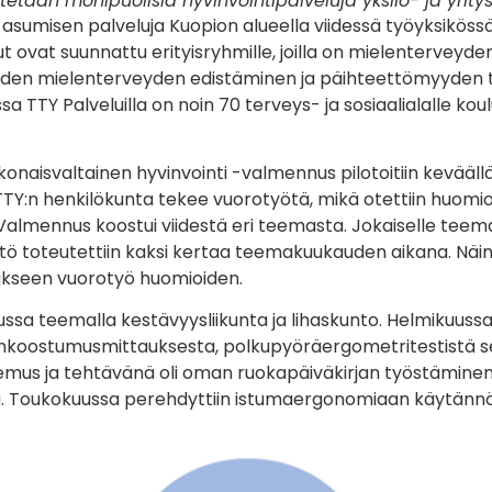
tetaan monipuolisia hyvinvointipalveluja yksilö- ja yritys
 asumisen palveluja Kuopion alueella viidessä työyksikö
t ovat suunnattu erityisryhmille, joilla on mielenterveyde
aiden mielenterveyden edistäminen ja päihteettömyyden t
ssa TTY Palveluilla on noin 70 terveys- ja sosiaalialalle kou
onaisvaltainen hyvinvointi -valmennus pilotoitiin kevääll
 TTY:n henkilökunta tekee vuorotyötä, mikä otettiin huomio
n. Valmennus koostui viidestä eri teemasta. Jokaiselle teema
ältö toteutettiin kaksi kertaa teemakuukauden aikana. Näi
ukseen vuorotyö huomioiden.
sa teemalla kestävyysliikunta ja lihaskunto. Helmikuussa 
nkoostumusmittauksesta, polkupyöräergometritestistä se
semus ja tehtävänä oli oman ruokapäiväkirjan työstämine
a. Toukokuussa perehdyttiin istumaergonomiaan käytännön