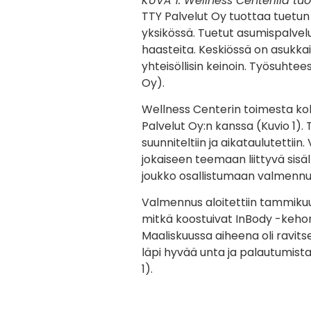
KUVA 1. Wellness Centerillä tuo
TTY Palvelut Oy tuottaa tuetun
yksikössä. Tuetut asumispalvelu
haasteita. Keskiössä on asukk
yhteisöllisin keinoin. Työsuhtee
Oy).
Wellness Centerin toimesta kok
Palvelut Oy:n kanssa (Kuvio 1).
suunniteltiin ja aikataulutettii
jokaiseen teemaan liittyvä sis
joukko osallistumaan valmenn
Valmennus aloitettiin tammikuus
mitkä koostuivat InBody -keho
Maaliskuussa aiheena oli ravit
läpi hyvää unta ja palautumist
1).