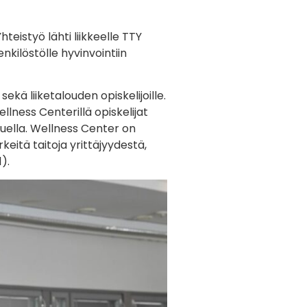
eistyö lähti liikkeelle TTY
nkilöstölle hyvinvointiin
ä liiketalouden opiskelijoille.
llness Centerillä opiskelijat
tuella. Wellness Center on
keitä taitoja yrittäjyydestä,
).