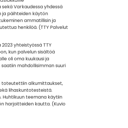
asiakkaille
ssä sekä Varkaudessa yhdessä
n ja päihteiden käytön
ukeminen ammatillisin ja
lutettua henkilöä. (TTY Palvelut
ä 2023 yhteistyössä TTY
on, kun palvelun sisältöä
lle oli oma kuukausi ja
n saatiin mahdollisimman suuri
toteutettiin alkumittaukset,
kä lihaskuntotesteistä.
n. Huhtikuun teemana käytiin
 harjoitteiden kautta. (Kuvio