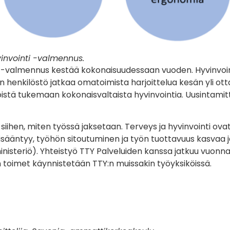
vinvointi -valmennus.
n -valmennus kestää kokonaisuudessaan vuoden. Hyvinvoi
en henkilöstö jatkaa omatoimista harjoittelua kesän yli ott
löistä tukemaan kokonaisvaltaista hyvinvointia. Uusintam
 siihen, miten työssä jaksetaan. Terveys ja hyvinvointi ova
lisääntyy, työhön sitoutuminen ja työn tuottavuus kasvaa 
inisteriö). Yhteistyö TTY Palveluiden kanssa jatkuu vuonn
toimet käynnistetään TTY:n muissakin työyksiköissä.