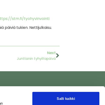
ttps://stm.fi/tyohyvinvointi
päiviä tukien. Nettijulkaisu.
Next
Junttanin tyhyiltapäivä
Salli kaikki
Tietosuojaseloste
an
Tietosuoja Savoniassa