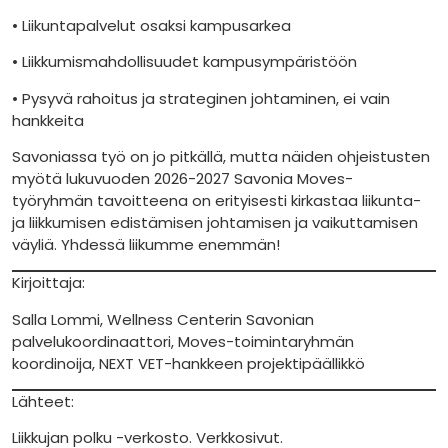
• Liikuntapalvelut osaksi kampusarkea
• Liikkumismahdollisuudet kampusympäristöön
• Pysyvä rahoitus ja strateginen johtaminen, ei vain
hankkeita
Savoniassa työ on jo pitkällä, mutta näiden ohjeistusten
myötä lukuvuoden 2026-2027 Savonia Moves-
työryhmän tavoitteena on erityisesti kirkastaa liikunta-
ja liikkumisen edistämisen johtamisen ja vaikuttamisen
väyliä. Yhdessä liikumme enemmän!
Kirjoittaja:
Salla Lommi, Wellness Centerin Savonian
palvelukoordinaattori, Moves-toimintaryhmän
koordinoija, NEXT VET-hankkeen projektipäällikkö
Lähteet:
Liikkujan polku -verkosto. Verkkosivut.