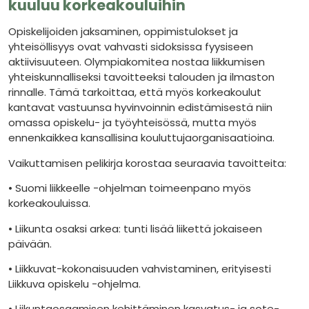
kuuluu korkeakouluihin
Opiskelijoiden jaksaminen, oppimistulokset ja
yhteisöllisyys ovat vahvasti sidoksissa fyysiseen
aktiivisuuteen. Olympiakomitea nostaa liikkumisen
yhteiskunnalliseksi tavoitteeksi talouden ja ilmaston
rinnalle. Tämä tarkoittaa, että myös korkeakoulut
kantavat vastuunsa hyvinvoinnin edistämisestä niin
omassa opiskelu- ja työyhteisössä, mutta myös
ennenkaikkea kansallisina kouluttujaorganisaatioina.
Vaikuttamisen pelikirja korostaa seuraavia tavoitteita:
• Suomi liikkeelle -ohjelman toimeenpano myös
korkeakouluissa.
• Liikunta osaksi arkea: tunti lisää liikettä jokaiseen
päivään.
• Liikkuvat-kokonaisuuden vahvistaminen, erityisesti
Liikkuva opiskelu -ohjelma.
• Liikuntaosaamisen kehittäminen kasvatus- ja sote-