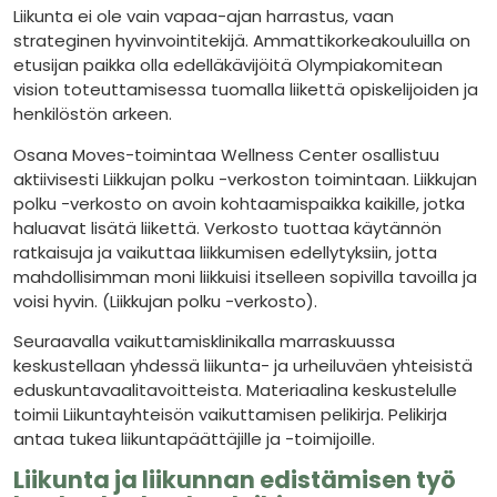
Liikunta ei ole vain vapaa-ajan harrastus, vaan
strateginen hyvinvointitekijä. Ammattikorkeakouluilla on
etusijan paikka olla edelläkävijöitä Olympiakomitean
vision toteuttamisessa tuomalla liikettä opiskelijoiden ja
henkilöstön arkeen.
Osana Moves-toimintaa Wellness Center osallistuu
aktiivisesti Liikkujan polku -verkoston toimintaan. Liikkujan
polku -verkosto on avoin kohtaamispaikka kaikille, jotka
haluavat lisätä liikettä. Verkosto tuottaa käytännön
ratkaisuja ja vaikuttaa liikkumisen edellytyksiin, jotta
mahdollisimman moni liikkuisi itselleen sopivilla tavoilla ja
voisi hyvin. (Liikkujan polku -verkosto).
Seuraavalla vaikuttamisklinikalla marraskuussa
keskustellaan yhdessä liikunta- ja urheiluväen yhteisistä
eduskuntavaalitavoitteista. Materiaalina keskustelulle
toimii Liikuntayhteisön vaikuttamisen pelikirja. Pelikirja
antaa tukea liikuntapäättäjille ja -toimijoille.
Liikunta ja liikunnan edistämisen työ