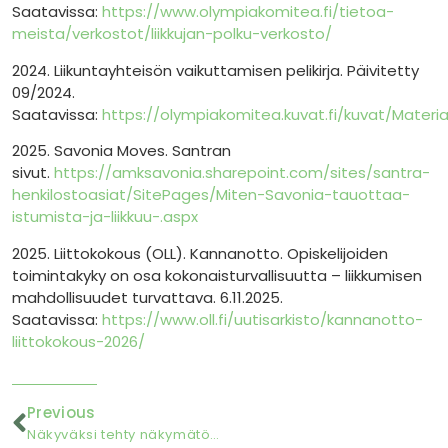
Saatavissa:
https://www.olympiakomitea.fi/tietoa-
meista/verkostot/liikkujan-polku-verkosto/
2024. Liikuntayhteisön vaikuttamisen pelikirja. Päivitetty
09/2024.
Saatavissa:
https://olympiakomitea.kuvat.fi/kuvat/Mater
2025. Savonia Moves. Santran
sivut.
https://amksavonia.sharepoint.com/sites/santra-
henkilostoasiat/SitePages/Miten-Savonia-tauottaa-
istumista-ja-liikkuu-.aspx
2025. Liittokokous (OLL). Kannanotto. Opiskelijoiden
toimintakyky on osa kokonaisturvallisuutta – liikkumisen
mahdollisuudet turvattava. 6.11.2025.
Saatavissa:
https://www.oll.fi/uutisarkisto/kannanotto-
liittokokous-2026/
Previous
Näkyväksi tehty näkymätön työ: AMK-oppimisympäristöt opiskelijoiden valmistumisen mahdollistajana