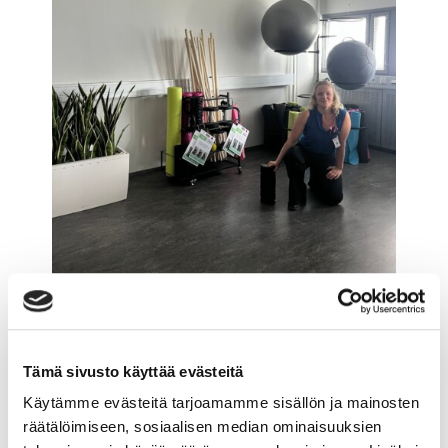
Kuva 1. Liikuntaa tukevat
oppimisympäristöt ovat osa liikkumisen
edistämisen työtä korkeakouluissa.
Tämä sivusto käyttää evästeitä
Esimerkki Microkadulta luokasta Mic-
Käytämme evästeitä tarjoamamme sisällön ja mainosten
D3006.
räätälöimiseen, sosiaalisen median ominaisuuksien
Liikuntaa joka päivä