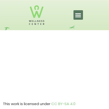
Olympiakomitea ja
korkeakoulut jakavat yhteiset
liikkumisen tavoitteet
30.6.2026
This work is licensed under
CC BY-SA 4.0