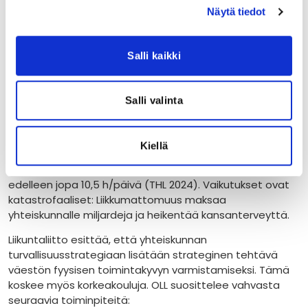
lisäämistä. Opiskelijoiden Liikuntaliitto (OLL) on ottanut
Näytä tiedot
kantaa opiskelijoiden toimintakykyyn. Toimintakyky on
osa kokonaisturvallisuutta, minkä vuoksi liikkumisen
mahdollisuudet turvattava. Keskeisenä viestinä on
Salli kaikki
huomata, että opiskelijoiden fyysinen toimintakyky on
kriittinen osa kansallista kokonaisturvallisuutta.
Liikkumattomuus heikentää opiskelukykyä,
Salli valinta
mielenterveyttä ja tulevaa työkykyä sekä
kriisinkestävyyttä.
Kiellä
Tämän hetken tilannekuva on lohduton. Lähes 50 %
opiskelijoista ei liiku riittävästi ja istumista kertyy
edelleen jopa 10,5 h/päivä (THL 2024). Vaikutukset ovat
katastrofaaliset: Liikkumattomuus maksaa
yhteiskunnalle miljardeja ja heikentää kansanterveyttä.
Liikuntaliitto esittää, että yhteiskunnan
turvallisuusstrategiaan lisätään strateginen tehtävä
väestön fyysisen toimintakyvyn varmistamiseksi. Tämä
koskee myös korkeakouluja. OLL suosittelee vahvasta
seuraavia toiminpiteitä: